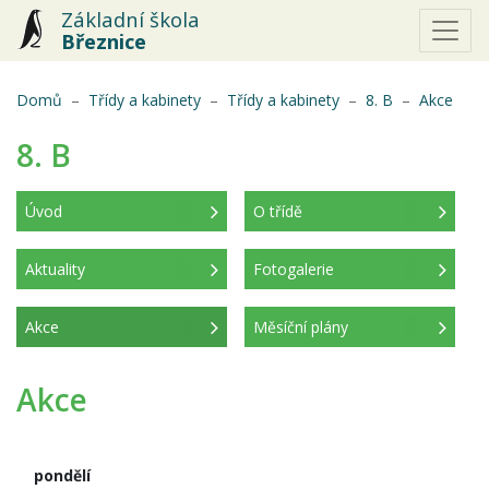
Základní škola
Březnice
(aktu
Domů
Třídy a kabinety
Třídy a kabinety
8. B
Akce
8. B
Úvod
O třídě
Aktuality
Fotogalerie
Akce
Měsíční plány
(aktuální)
Akce
pondělí