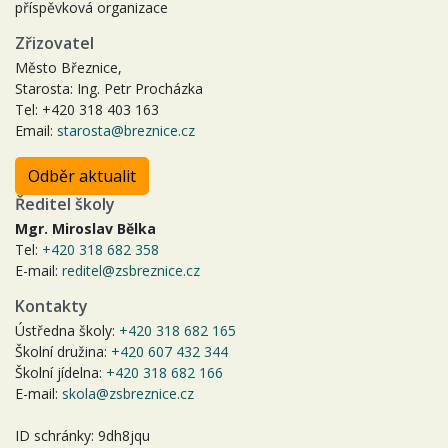
příspěvková organizace
Zřizovatel
Město Březnice,
Starosta: Ing. Petr Procházka
Tel: +420 318 403 163
Email:
starosta@breznice.cz
Odběr aktualit
Ředitel školy
Mgr. Miroslav Bělka
Tel:
+420 318 682 358
E-mail:
reditel@zsbreznice.cz
Kontakty
Ústředna školy:
+420 318 682 165
Školní družina:
+420 607 432 344
Školní jídelna:
+420 318 682 166
E-mail:
skola@zsbreznice.cz
ID schránky: 9dh8jqu