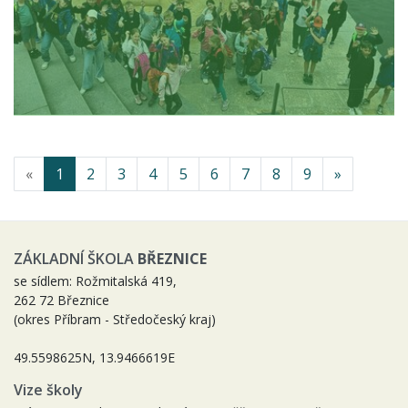
«
1
2
3
4
5
6
7
8
9
»
ZÁKLADNÍ ŠKOLA
BŘEZNICE
se sídlem: Rožmitalská 419,
262 72 Březnice
(okres Příbram - Středočeský kraj)
49.5598625N, 13.9466619E
Vize školy