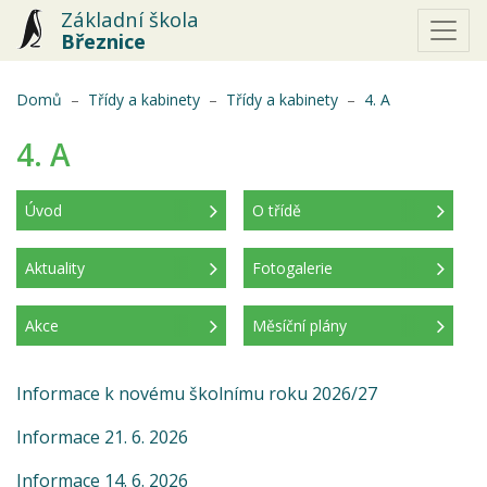
Základní škola
Březnice
(aktuální)
Domů
Třídy a kabinety
Třídy a kabinety
4. A
4. A
Úvod
O třídě
(aktuální)
Aktuality
Fotogalerie
Akce
Měsíční plány
Informace k novému školnímu roku 2026/27
Informace 21. 6. 2026
Informace 14. 6. 2026