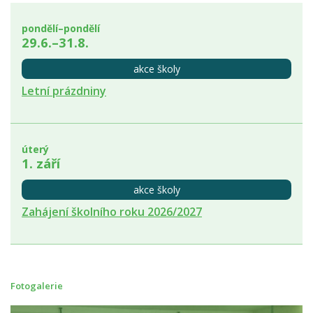
pondělí–pondělí
29.6.–31.8.
akce školy
Letní prázdniny
úterý
1. září
akce školy
Zahájení školního roku 2026/2027
Fotogalerie