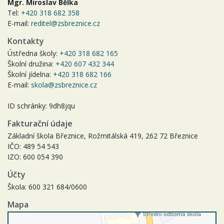
Mgr. Miroslav Bělka
Tel:
+420 318 682 358
E-mail:
reditel@zsbreznice.cz
Kontakty
Ústředna školy:
+420 318 682 165
Školní družina:
+420 607 432 344
Školní jídelna:
+420 318 682 166
E-mail:
skola@zsbreznice.cz
ID schránky: 9dh8jqu
Fakturační údaje
Základní škola Březnice, Rožmitálská 419, 262 72 Březnice
IČO: 489 54 543
IZO: 600 054 390
Účty
Škola: 600 321 684/0600
Mapa