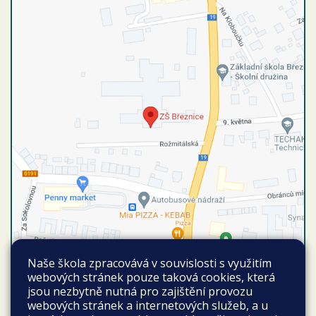
Naše škola zpracovává v souvislosti s využitím
Autobusové spojení
webových stránek pouze taková cookies, která
Vyhledat spojení
jsou nezbytně nutná pro zajištění provozu
Březnice autobusová stanice
webových stránek a internetových služeb, a u