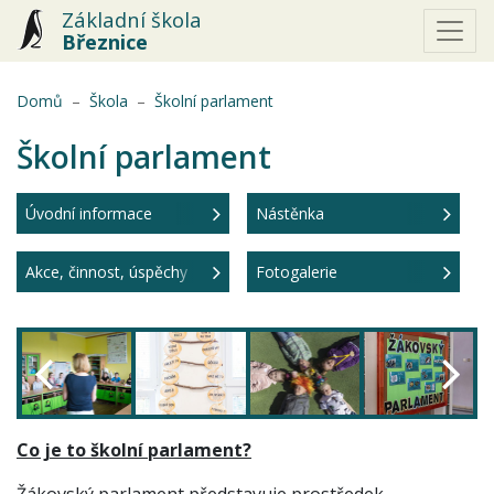
Základní škola
Březnice
(aktuální)
Domů
Škola
Školní parlament
Školní parlament
Úvodní informace
Nástěnka
Akce, činnost, úspěchy
Fotogalerie
Co je to školní parlament?
Žákovský parlament představuje prostředek,