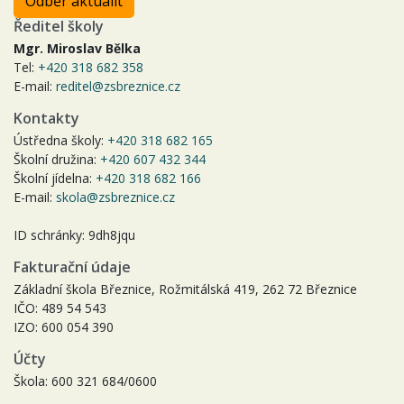
Odběr aktualit
Ředitel školy
Mgr. Miroslav Bělka
Tel:
+420 318 682 358
E-mail:
reditel@zsbreznice.cz
Kontakty
Ústředna školy:
+420 318 682 165
Školní družina:
+420 607 432 344
Školní jídelna:
+420 318 682 166
E-mail:
skola@zsbreznice.cz
ID schránky: 9dh8jqu
Fakturační údaje
Základní škola Březnice, Rožmitálská 419, 262 72 Březnice
IČO: 489 54 543
IZO: 600 054 390
Účty
Škola: 600 321 684/0600