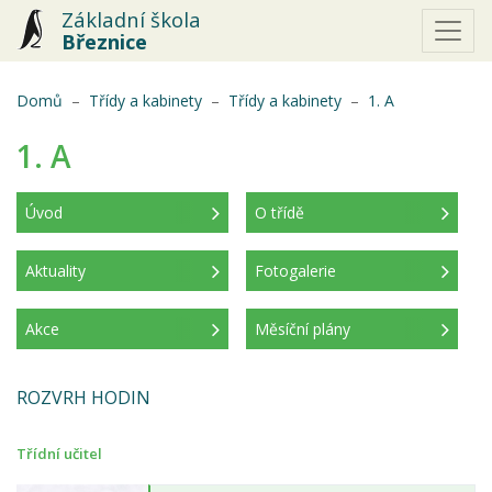
Základní škola
Březnice
(aktuální)
Domů
Třídy a kabinety
Třídy a kabinety
1. A
1. A
Úvod
O třídě
(aktuální)
Aktuality
Fotogalerie
Akce
Měsíční plány
ROZVRH HODIN
Třídní učitel