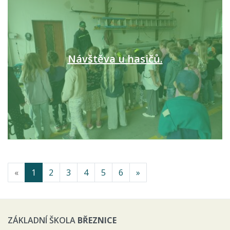
Návštěva u hasičů.
«
1
2
3
4
5
6
»
ZÁKLADNÍ ŠKOLA
BŘEZNICE