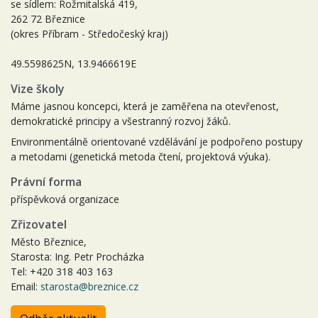
se sídlem: Rožmitalská 419,
262 72 Březnice
(okres Příbram - Středočeský kraj)
49.5598625N, 13.9466619E
Vize školy
Máme jasnou koncepci, která je zaměřena na otevřenost,
demokratické principy a všestranný rozvoj žáků.
Environmentálně orientované vzdělávání je podpořeno postupy
a metodami (genetická metoda čtení, projektová výuka).
Právní forma
příspěvková organizace
Zřizovatel
Město Březnice,
Starosta: Ing. Petr Procházka
Tel: +420 318 403 163
Email:
starosta@breznice.cz