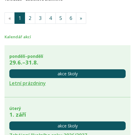
«
1
2
3
4
5
6
»
Kalendář akcí
pondělí–pondělí
29.6.–31.8.
akce školy
Letní prázdniny
úterý
1. září
akce školy