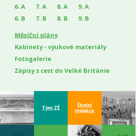
6. A
7. A
8. A
9. A
6. B
7. B
8. B
9. B
(aktuální)
Měsíční plány
Kabinety - výukové materiály
Fotogalerie
Zápisy z cest do Velké Británie
Školní
Tým ZŠ
redakce