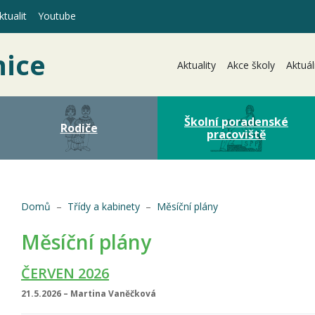
tualit
Youtube
nice
Aktuality
Akce školy
Aktuál
Školní poradenské
Rodiče
pracoviště
(aktuální)
Domů
Třídy a kabinety
Měsíční plány
Měsíční plány
ČERVEN 2026
21.5.2026 – Martina Vaněčková