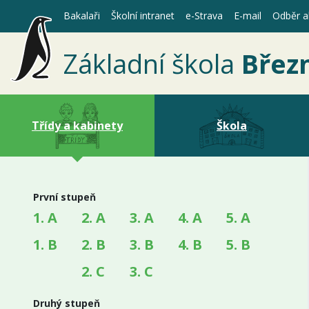
Bakalaři
Školní intranet
e-Strava
E-mail
Odběr ak
Základní škola
Břez
Třídy a kabinety
Škola
První stupeň
1. A
2. A
3. A
4. A
5. A
1. B
2. B
3. B
4. B
5. B
2. C
3. C
Druhý stupeň