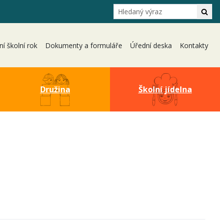
Hledání
Hle
ní školní rok
Dokumenty a formuláře
Úřední deska
Kontakty
Družina
Školní jídelna