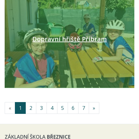
Dopravní hřiště Příbram
«
1
2
3
4
5
6
7
»
ZÁKLADNÍ ŠKOLA
BŘEZNICE