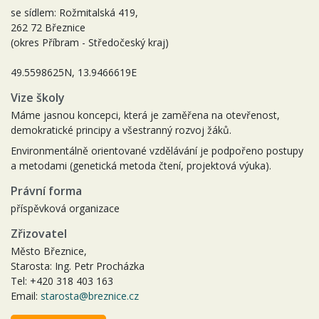
se sídlem: Rožmitalská 419,
262 72 Březnice
(okres Příbram - Středočeský kraj)
49.5598625N, 13.9466619E
Vize školy
Máme jasnou koncepci, která je zaměřena na otevřenost,
demokratické principy a všestranný rozvoj žáků.
Environmentálně orientované vzdělávání je podpořeno postupy
a metodami (genetická metoda čtení, projektová výuka).
Právní forma
příspěvková organizace
Zřizovatel
Město Březnice,
Starosta: Ing. Petr Procházka
Tel: +420 318 403 163
Email:
starosta@breznice.cz