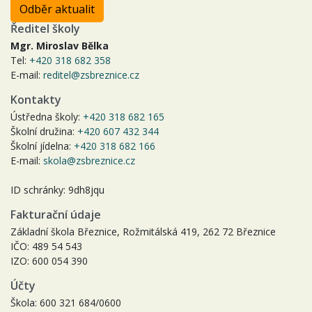
Odběr aktualit
Ředitel školy
Mgr. Miroslav Bělka
Tel:
+420 318 682 358
E-mail:
reditel@zsbreznice.cz
Kontakty
Ústředna školy:
+420 318 682 165
Školní družina:
+420 607 432 344
Školní jídelna:
+420 318 682 166
E-mail:
skola@zsbreznice.cz
ID schránky: 9dh8jqu
Fakturační údaje
Základní škola Březnice, Rožmitálská 419, 262 72 Březnice
IČO: 489 54 543
IZO: 600 054 390
Účty
Škola: 600 321 684/0600