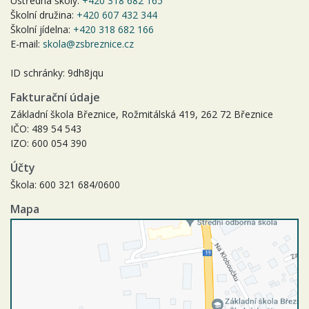
Ústředna školy:
+420 318 682 165
Školní družina:
+420 607 432 344
Školní jídelna:
+420 318 682 166
E-mail:
skola@zsbreznice.cz
ID schránky: 9dh8jqu
Fakturační údaje
Základní škola Březnice, Rožmitálská 419, 262 72 Březnice
IČO: 489 54 543
IZO: 600 054 390
Účty
Škola: 600 321 684/0600
Mapa