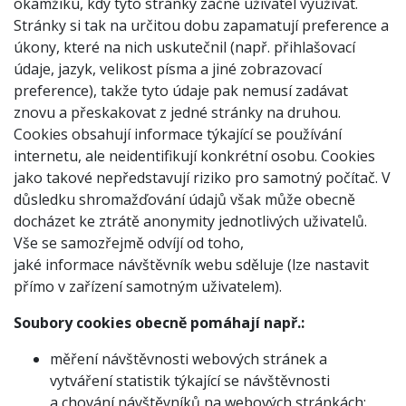
okamžiku, kdy tyto stránky začne uživatel využívat.
Stránky si tak na určitou dobu zapamatují preference a
úkony, které na nich uskutečnil (např. přihlašovací
údaje, jazyk, velikost písma a jiné zobrazovací
preference), takže tyto údaje pak nemusí zadávat
znovu a přeskakovat z jedné stránky na druhou.
Cookies obsahují informace týkající se používání
internetu, ale neidentifikují konkrétní osobu. Cookies
jako takové nepředstavují riziko pro samotný počítač. V
důsledku shromažďování údajů však může obecně
docházet ke ztrátě anonymity jednotlivých uživatelů.
Vše se samozřejmě odvíjí od toho,
jaké informace návštěvník webu sděluje (lze nastavit
přímo v zařízení samotným uživatelem).
Soubory cookies obecně pomáhají např.:
měření návštěvnosti webových stránek a
vytváření statistik týkající se návštěvnosti
a chování návštěvníků na webových stránkách;