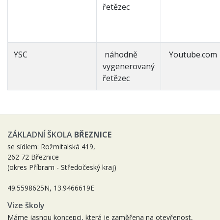
řetězec
YSC
náhodně
Youtube.com
vygenerovaný
řetězec
ZÁKLADNÍ ŠKOLA
BŘEZNICE
se sídlem: Rožmitalská 419,
262 72 Březnice
(okres Příbram - Středočeský kraj)
49.5598625N, 13.9466619E
Vize školy
Máme jasnou koncepci, která je zaměřena na otevřenost,