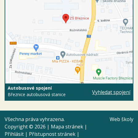
Autobusové spojení
Vyhledat spojení
Březnice autobusová stanice
Všechna práva vyhrazena.
Web školy
Copyright © 2026 |
Mapa stránek
|
Přihlásit
|
Přístupnost stránek
|