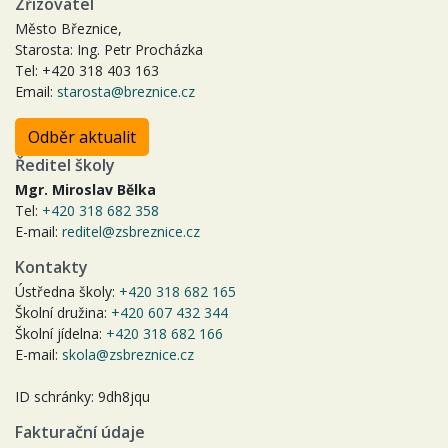
Zřizovatel
Město Březnice,
Starosta: Ing. Petr Procházka
Tel: +420 318 403 163
Email:
starosta@breznice.cz
Odběr aktualit
Ředitel školy
Mgr. Miroslav Bělka
Tel:
+420 318 682 358
E-mail:
reditel@zsbreznice.cz
Kontakty
Ústředna školy:
+420 318 682 165
Školní družina:
+420 607 432 344
Školní jídelna:
+420 318 682 166
E-mail:
skola@zsbreznice.cz
ID schránky: 9dh8jqu
Fakturační údaje