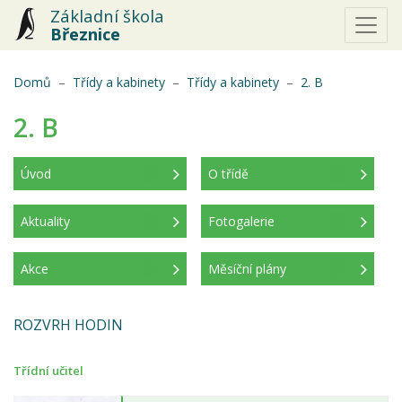
Základní škola
Březnice
(aktuální)
Domů
Třídy a kabinety
Třídy a kabinety
2. B
2. B
Úvod
O třídě
(aktuální)
Aktuality
Fotogalerie
Akce
Měsíční plány
ROZVRH HODIN
Třídní učitel