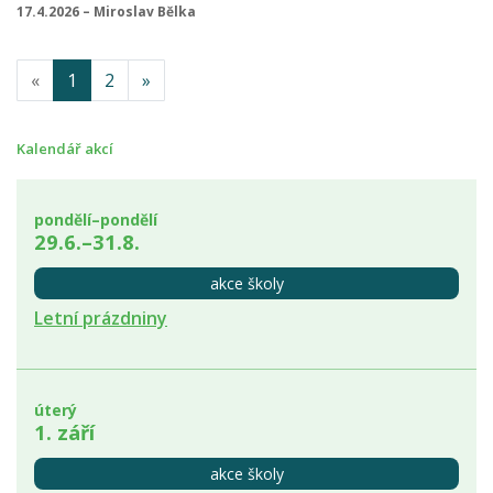
17.4.2026 – Miroslav Bělka
«
1
2
»
Kalendář akcí
pondělí–pondělí
29.6.–31.8.
akce školy
Letní prázdniny
úterý
1. září
akce školy