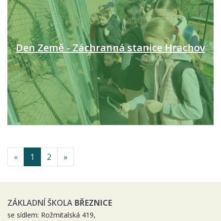
Den Země - Záchranná stanice Hrachov
«
1
2
»
ZÁKLADNÍ ŠKOLA
BŘEZNICE
se sídlem: Rožmitalská 419,