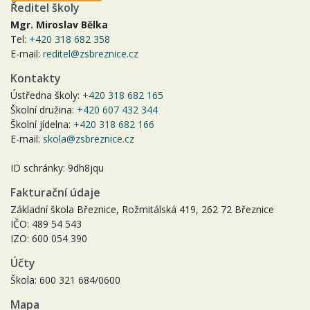
Ředitel školy
Mgr. Miroslav Bělka
Tel:
+420 318 682 358
E-mail:
reditel@zsbreznice.cz
Kontakty
Ústředna školy:
+420 318 682 165
Školní družina:
+420 607 432 344
Školní jídelna:
+420 318 682 166
E-mail:
skola@zsbreznice.cz
ID schránky: 9dh8jqu
Fakturační údaje
Základní škola Březnice, Rožmitálská 419, 262 72 Březnice
IČO: 489 54 543
IZO: 600 054 390
Účty
Škola: 600 321 684/0600
Mapa