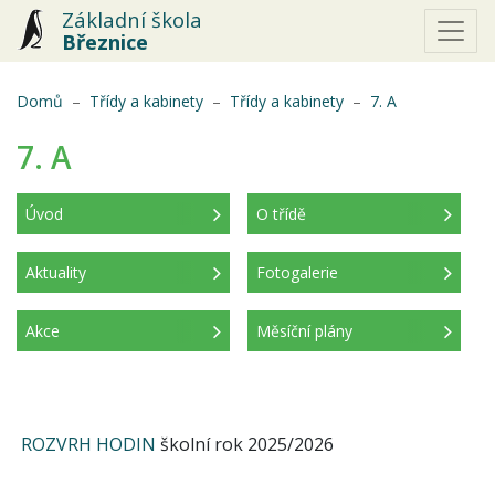
Základní škola
Březnice
(aktuální)
Domů
Třídy a kabinety
Třídy a kabinety
7. A
7. A
Úvod
O třídě
(aktuální)
Aktuality
Fotogalerie
Akce
Měsíční plány
ROZVRH HODIN
školní rok 2025/2026