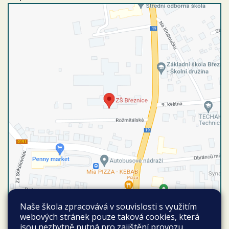
Naše škola zpracovává v souvislosti s využitím
Autobusové spojení
webových stránek pouze taková cookies, která
Vyhledat spojení
jsou nezbytně nutná pro zajištění provozu
Březnice autobusová stanice