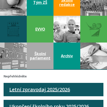
Školní
Tým ZŠ
redakce
EVVO
Školní
Archiv
parlament
Nepřehlédněte
Letní zpravodaj 2025/2026
Ukončení školního roku 2025/2026