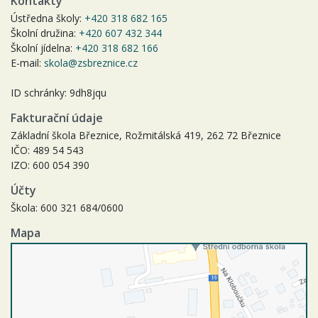
Kontakty
Ústředna školy:
+420 318 682 165
Školní družina:
+420 607 432 344
Školní jídelna:
+420 318 682 166
E-mail:
skola@zsbreznice.cz
ID schránky: 9dh8jqu
Fakturační údaje
Základní škola Březnice, Rožmitálská 419, 262 72 Březnice
IČO: 489 54 543
IZO: 600 054 390
Účty
Škola: 600 321 684/0600
Mapa