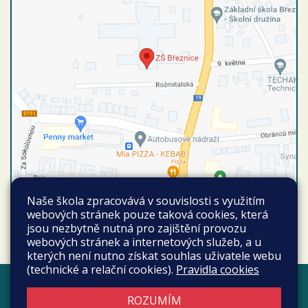
Naše škola zpracovává v souvislosti s využitím
webových stránek pouze taková cookies, která
Autobusové spojení
Vyhledat spojení
jsou nezbytně nutná pro zajištění provozu
Březnice autobusová stanice
webových stránek a internetových služeb, a u
kterých není nutno získat souhlas uživatele webu
(technické a relační cookies).
Pravidla cookies
Všechna práva vyhrazena.
Web školy
Copyright © 2026 |
Mapa stránek
|
ROZUMÍM