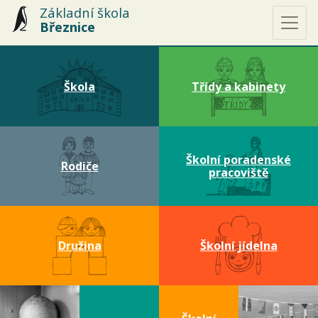
Základní škola
Březnice
Škola
Třídy a kabinety
Školní poradenské
Rodiče
pracoviště
Družina
Školní jídelna