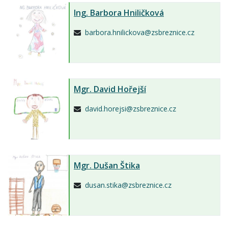
Ing.
Barbora Hniličková
barbora.hnilickova@zsbreznice.cz
Mgr.
David Hořejší
david.horejsi@zsbreznice.cz
Mgr.
Dušan Štika
dusan.stika@zsbreznice.cz