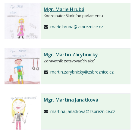
Mgr.
Marie Hrubá
Koordinátor školního parlamentu
marie.hruba@zsbreznice.cz
Mgr.
Martin Zárybnický
Zdravotník zotavovacích akcí
martin.zarybnicky@zsbreznice.cz
Mgr.
Martina Janatková
martina.janatkova@zsbreznice.cz