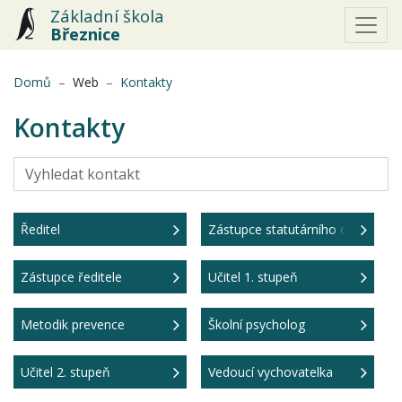
Základní škola
Březnice
(aktuální)
Domů
Web
Kontakty
Kontakty
Ředitel
Zástupce statutárního orgánu (zá
Zástupce ředitele
Učitel 1. stupeň
Metodik prevence
Školní psycholog
Učitel 2. stupeň
Vedoucí vychovatelka