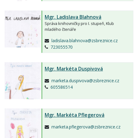
Mgr.
Ladislava Blahnová
Správa knihovničky pro I. stupeň, Klub
mladého čtenáře
ladislava.blahnova@zsbreznice.cz
723055570
Mgr.
Markéta Duspivová
marketa.duspivova@zsbreznice.cz
605586514
Mgr.
Markéta Pflegerová
marketa.pflegerova@zsbreznice.cz