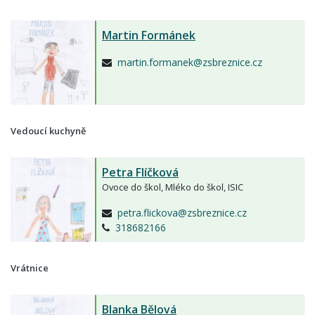
Martin Formánek
martin.formanek@zsbreznice.cz
Vedoucí kuchyně
Petra Flíčková
Ovoce do škol, Mléko do škol, ISIC
petra.flickova@zsbreznice.cz
318682166
Vrátnice
Blanka Bělová