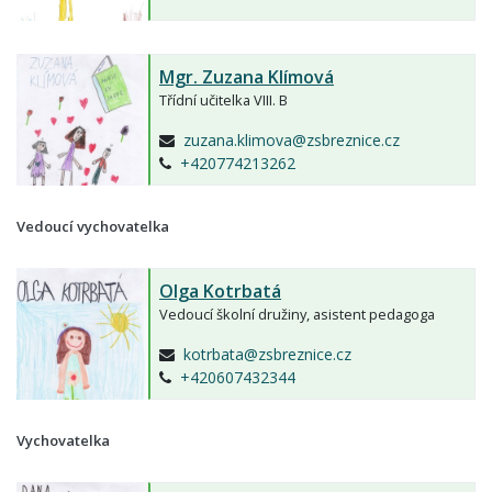
Mgr.
Zuzana Klímová
Třídní učitelka VIII. B
zuzana.klimova@zsbreznice.cz
+420774213262
Vedoucí vychovatelka
Olga Kotrbatá
Vedoucí školní družiny, asistent pedagoga
kotrbata@zsbreznice.cz
+420607432344
Vychovatelka