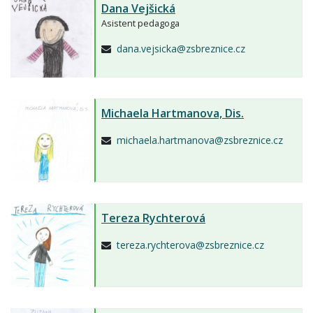
Dana Vejšická
Asistent pedagoga
dana.vejsicka@zsbreznice.cz
Michaela Hartmanova,
Dis.
michaela.hartmanova@zsbreznice.cz
Tereza Rychterová
tereza.rychterova@zsbreznice.cz