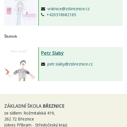
vratnice@zsbreznice.cz
+420318682165
Školnik
Petr Slabý
petr.slaby@zsbreznice.cz
ZÁKLADNÍ ŠKOLA
BŘEZNICE
se sídlem: Rožmitalská 419,
262 72 Březnice
(okres Příbram - Středočeský kraj)