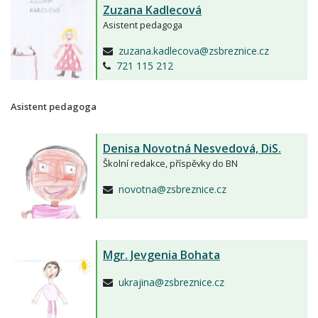
Zuzana Kadlecová
Asistent pedagoga
zuzana.kadlecova@zsbreznice.cz
721 115 212
Asistent pedagoga
Denisa Novotná Nesvedová,
DiS.
Školní redakce, příspěvky do BN
novotna@zsbreznice.cz
Mgr.
Jevgenia Bohata
ukrajina@zsbreznice.cz