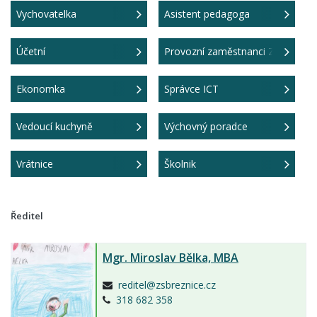
Vychovatelka
Asistent pedagoga
Účetní
Provozní zaměstnanci ZŠ
Ekonomka
Správce ICT
Vedoucí kuchyně
Výchovný poradce
Vrátnice
Školnik
Ředitel
Mgr.
Miroslav Bělka,
MBA
reditel@zsbreznice.cz
318 682 358