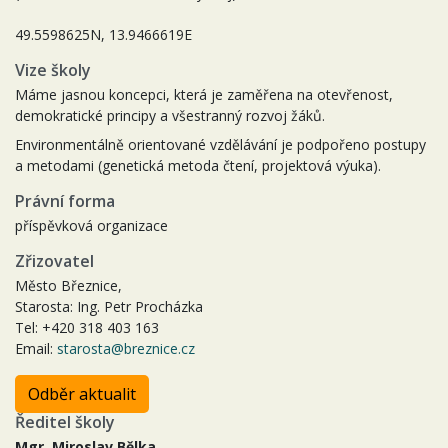
49.5598625N, 13.9466619E
Vize školy
Máme jasnou koncepci, která je zaměřena na otevřenost,
demokratické principy a všestranný rozvoj žáků.
Environmentálně orientované vzdělávání je podpořeno postupy
a metodami (genetická metoda čtení, projektová výuka).
Právní forma
příspěvková organizace
Zřizovatel
Město Březnice,
Starosta: Ing. Petr Procházka
Tel: +420 318 403 163
Email:
starosta@breznice.cz
Odběr aktualit
Ředitel školy
Mgr. Miroslav Bělka