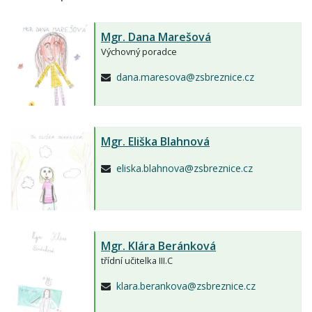
Mgr.
Dana Marešová
Výchovný poradce
dana.maresova@zsbreznice.cz
Mgr.
Eliška Blahnová
eliska.blahnova@zsbreznice.cz
Mgr.
Klára Beránková
třídní učitelka III.C
klara.berankova@zsbreznice.cz