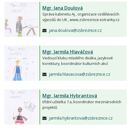
Mgr.
Jana Doulová
Správa kabinetu Aj , organizace vzdělávacích
výjezdů do UK , www.zsbreznice.estranky.cz
jana.doulova@zsbreznice.cz
Mgr.
Jarmila Hlaváčová
Vedoucí klubu mladého diváka, jazykové
korektury, koordinátor kulturních akcí
jarmila.hlavacova@zsbreznice.cz
Mgr.
Jarmila Hybrantová
třídní učitelka 7.a, koordinátor mezinárodních
projektů
jarmila.hybrantova@zsbreznice.cz