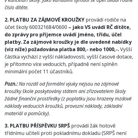
v kanceláři školy. Jako variabilní symbol se opět uvádí rodné
číslo dítěte.
2.
PLATBU ZA ZÁJMOVÉ KROUŽKY
provádí rodiče na
účet školy 600321684/0600
– jako VS uvádí RČ dítěte,
do zprávy pro příjemce uvádí jméno, třídu, účel
platby. Za zájmové kroužky je dle uvedené nabídky
(viz níže) požadována platba 800,- nebo 1000,-.
Vyšší
částka vychází z vyšší nákladovosti, vyšší časové dotace,
je přítomno více vedoucích, případně není splněn
minimální počet 11 účastníků.
Pozn.:
Na rozdíl od formální výuky nejsou na zájmové
kroužky škole poskytovány státem ani zřizovatelem školy
žádné finanční prostředky (z poplatku jsou hrazeny mzdové
náklady vedoucích kroužků, provozní náklady, základní
materiál a pomůcky).
3. PLATBU PŘÍSPĚVKU SRPŠ
provádí žák hotově
třídnímu učiteli proti pokladnímu dokladu (SRPŠ není