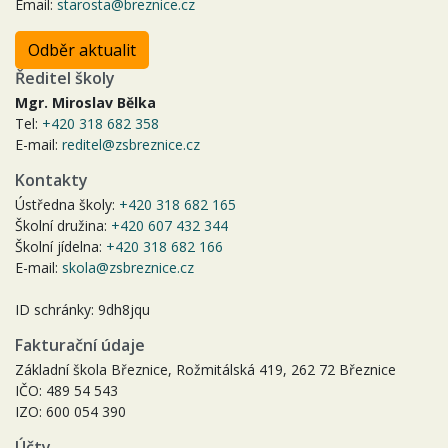
Email:
starosta@breznice.cz
Odběr aktualit
Ředitel školy
Mgr. Miroslav Bělka
Tel:
+420 318 682 358
E-mail:
reditel@zsbreznice.cz
Kontakty
Ústředna školy:
+420 318 682 165
Školní družina:
+420 607 432 344
Školní jídelna:
+420 318 682 166
E-mail:
skola@zsbreznice.cz
ID schránky: 9dh8jqu
Fakturační údaje
Základní škola Březnice, Rožmitálská 419, 262 72 Březnice
IČO: 489 54 543
IZO: 600 054 390
Účty