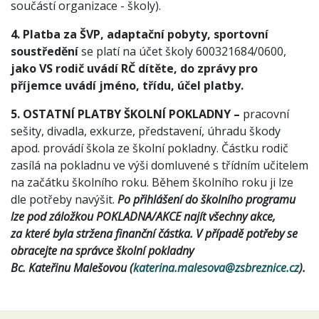
součástí organizace - školy).
4. Platba za ŠVP, adaptační pobyty, sportovní
soustředění
se platí na účet školy 600321684/0600,
jako VS rodič uvádí RČ dítěte, do zprávy pro
příjemce uvádí jméno, třídu, účel platby.
5. OSTATNÍ PLATBY ŠKOLNÍ POKLADNY –
pracovní
sešity, divadla, exkurze, představení, úhradu škody
apod. provádí škola ze školní pokladny. Částku rodič
zasílá na pokladnu ve výši domluvené s třídním učitelem
na začátku školního roku. Během školního roku ji lze
dle potřeby navýšit.
Po přihlášení do školního programu
lze pod záložkou POKLADNA/AKCE najít všechny akce,
za které byla stržena finanční částka. V případě potřeby se
obracejte na správce školní pokladny
Bc. Kateřinu Malešovou (
katerina.malesova@zsbreznice.cz
).