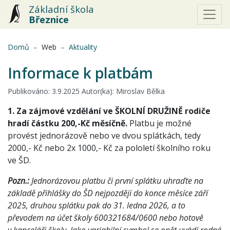
Základní škola
Březnice
(aktuální)
Domů
Web
Aktuality
Informace k platbám
Publikováno: 3.9.2025 Autor(ka): Miroslav Bělka
1. Za zájmové vzdělání ve ŠKOLNÍ DRUŽINĚ rodiče
hradí částku 200,-Kč měsíčně.
Platbu je možné
provést jednorázově nebo ve dvou splátkách, tedy
2000,- Kč nebo 2x 1000,- Kč za pololetí školního roku
ve ŠD.
Pozn.:
Jednorázovou platbu či první splátku uhraďte na
základě přihlášky do ŠD nejpozději do konce měsíce září
2025, druhou splátku pak do 31. ledna 2026, a to
převodem na účet školy 600321684/0600 nebo hotově