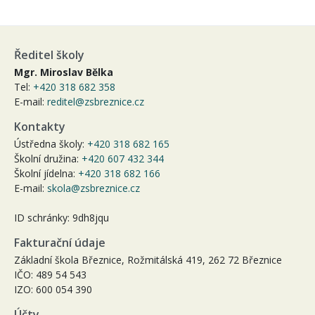
Ředitel školy
Mgr. Miroslav Bělka
Tel:
+420 318 682 358
E-mail:
reditel@zsbreznice.cz
Kontakty
Ústředna školy:
+420 318 682 165
Školní družina:
+420 607 432 344
Školní jídelna:
+420 318 682 166
E-mail:
skola@zsbreznice.cz
ID schránky: 9dh8jqu
Fakturační údaje
Základní škola Březnice, Rožmitálská 419, 262 72 Březnice
IČO: 489 54 543
IZO: 600 054 390
Účty