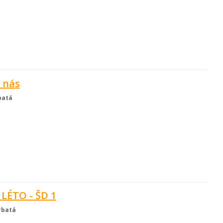
 nás
batá
 LÉTO - ŠD 1
rbatá