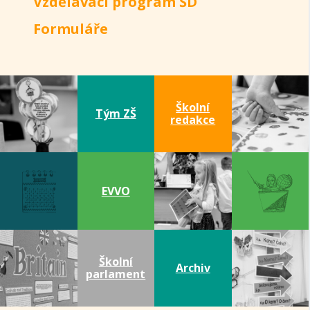
Vzdělávací program ŠD
Formuláře
Školní
Tým ZŠ
redakce
EVVO
Školní
Archiv
parlament