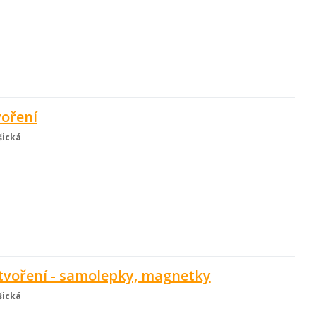
voření
šická
voření - samolepky, magnetky
šická