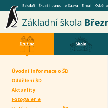
Bakalaři
Školní intranet
e-Strava
E-mail
Odběr ak
Základní škola
Břez
Družina
Škola
Úvodní informace o ŠD
Oddělení ŠD
Aktuality
(aktuální)
Fotogalerie