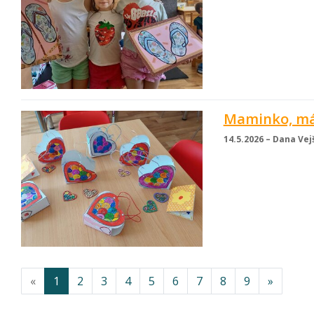
Maminko, má
14.5.2026 – Dana Vej
«
1
2
3
4
5
6
7
8
9
»