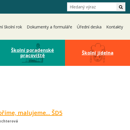
Hledání
Hle
ní školní rok
Dokumenty a formuláře
Úřední deska
Kontakty
Školní poradenské
Školní jídelna
pracoviště
oříme, malujeme... ŠD5
Rychterová