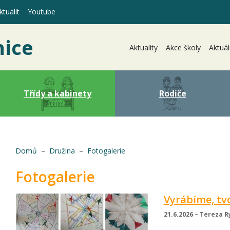
tualit
Youtube
nice
Aktuality
Akce školy
Aktuál
Třídy a kabinety
Rodiče
(aktuální)
Domů
Družina
Fotogalerie
Fotogalerie
Vyrábíme, tv
21.6.2026 – Tereza 