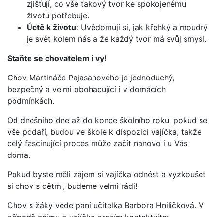
zjišťují, co vše takový tvor ke spokojenému
životu potřebuje.
Úctě k životu:
Uvědomují si, jak křehký a moudrý
je svět kolem nás a že každý tvor má svůj smysl.
Staňte se chovatelem i vy!
Chov Martináče Pajasanového je jednoduchý,
bezpečný a velmi obohacující i v domácích
podmínkách.
Od dnešního dne až do konce školního roku, pokud se
vše podaří, budou ve škole k dispozici vajíčka, takže
celý fascinující proces může začít nanovo i u Vás
doma.
Pokud byste měli zájem si vajíčka odnést a vyzkoušet
si chov s dětmi, budeme velmi rádi!
Chov s žáky vede paní učitelka Barbora Hniličková. V