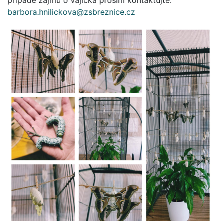
případě zájmu o vajíčka prosím kontaktujte:
barbora.hnilickova@zsbreznice.cz