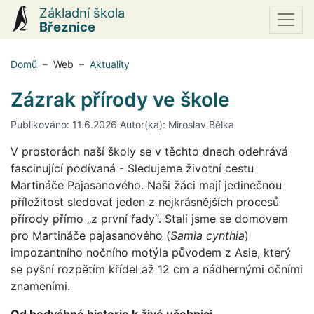
Základní škola
Březnice
(aktuální)
Domů
Web
Aktuality
Zázrak přírody ve škole
Publikováno: 11.6.2026 Autor(ka): Miroslav Bělka
V prostorách naší školy se v těchto dnech odehrává
fascinující podívaná - Sledujeme životní cestu
Martináče Pajasanového. Naši žáci mají jedinečnou
příležitost sledovat jeden z nejkrásnějších procesů
přírody přímo „z první řady“. Stali jsme se domovem
pro Martináče pajasanového (
Samia cynthia
)
impozantního nočního motýla původem z Asie, který
se pyšní rozpětím křídel až 12 cm a nádhernými očními
znameními.