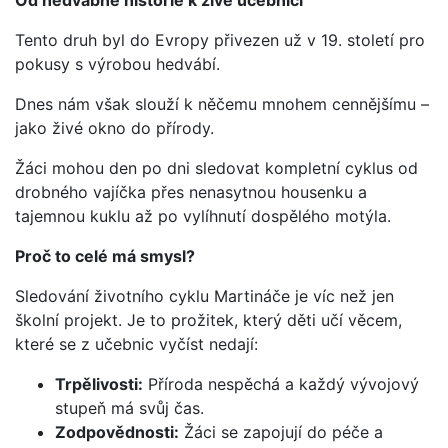
Od hedvábné historie k živé učebnici
Tento druh byl do Evropy přivezen už v 19. století pro
pokusy s výrobou hedvábí.
Dnes nám však slouží k něčemu mnohem cennějšímu –
jako živé okno do přírody.
Žáci mohou den po dni sledovat kompletní cyklus od
drobného vajíčka přes nenasytnou housenku a
tajemnou kuklu až po vylíhnutí dospělého motýla.
Proč to celé má smysl?
Sledování životního cyklu Martináče je víc než jen
školní projekt. Je to prožitek, který děti učí věcem,
které se z učebnic vyčíst nedají:
Trpělivosti:
Příroda nespěchá a každý vývojový
stupeň má svůj čas.
Zodpovědnosti:
Žáci se zapojují do péče a