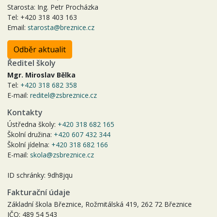
Starosta: Ing. Petr Procházka
Tel: +420 318 403 163
Email:
starosta@breznice.cz
Odběr aktualit
Ředitel školy
Mgr. Miroslav Bělka
Tel:
+420 318 682 358
E-mail:
reditel@zsbreznice.cz
Kontakty
Ústředna školy:
+420 318 682 165
Školní družina:
+420 607 432 344
Školní jídelna:
+420 318 682 166
E-mail:
skola@zsbreznice.cz
ID schránky: 9dh8jqu
Fakturační údaje
Základní škola Březnice, Rožmitálská 419, 262 72 Březnice
IČO: 489 54 543