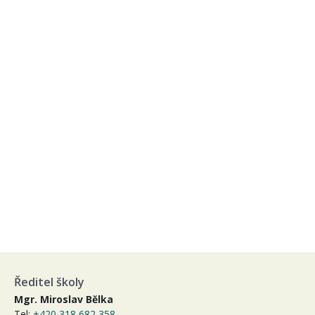
Ředitel školy
Mgr. Miroslav Bělka
Tel:
+420 318 682 358