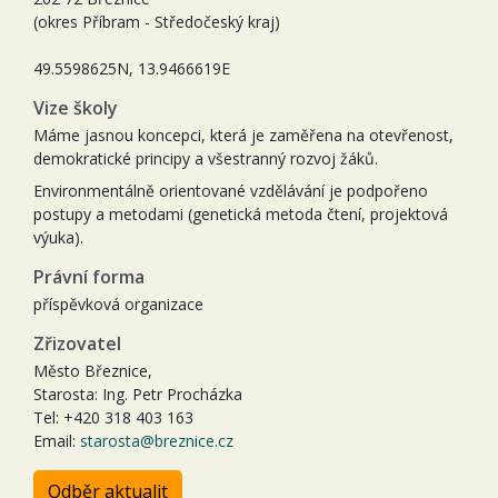
(okres Příbram - Středočeský kraj)
49.5598625N, 13.9466619E
Vize školy
Máme jasnou koncepci, která je zaměřena na otevřenost,
demokratické principy a všestranný rozvoj žáků.
Environmentálně orientované vzdělávání je podpořeno
postupy a metodami (genetická metoda čtení, projektová
výuka).
Právní forma
příspěvková organizace
Zřizovatel
Město Březnice,
Starosta: Ing. Petr Procházka
Tel: +420 318 403 163
Email:
starosta@breznice.cz
Odběr aktualit