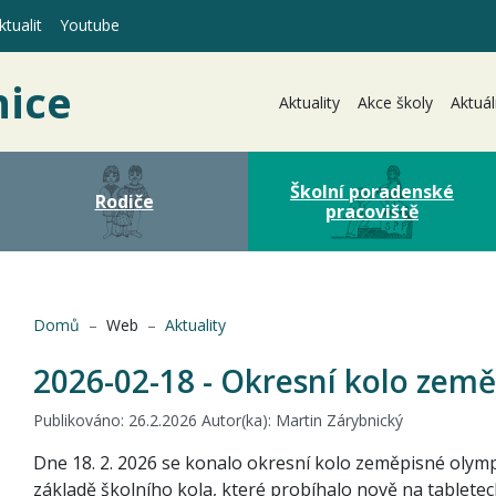
tualit
Youtube
nice
(aktuální)
Aktuality
Akce školy
Aktuál
Školní poradenské
Rodiče
pracoviště
(aktuální)
Domů
Web
Aktuality
2026-02-18 - Okresní kolo zem
Publikováno: 26.2.2026 Autor(ka): Martin Zárybnický
Dne 18. 2. 2026 se konalo okresní kolo zeměpisné olympi
základě školního kola, které probíhalo nově na tablete