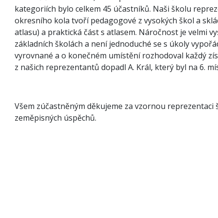
kategoriích bylo celkem 45 účastníků. Naši školu reprez
okresního kola tvoří pedagogové z vysokých škol a sklád
atlasu) a praktická část s atlasem. Náročnost je velmi 
základních školách a není jednoduché se s úkoly vypořád
vyrovnané a o konečném umístění rozhodoval každý získ
z našich reprezentantů dopadl A. Král, který byl na 6. místě
Všem zúčastněným děkujeme za vzornou reprezentaci š
zeměpisných úspěchů.
Za vyučující 