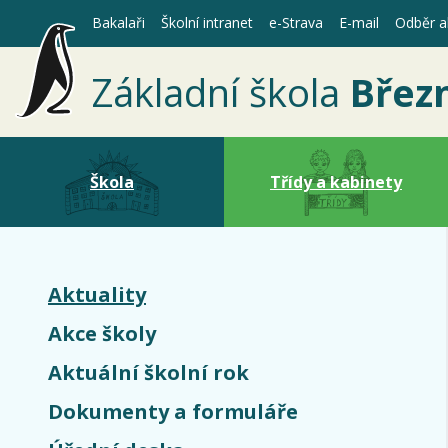
Bakalaři
Školní intranet
e-Strava
E-mail
Odběr ak
Základní škola
Břez
Škola
Třídy a kabinety
(aktuální)
Aktuality
Akce školy
Aktuální školní rok
Dokumenty a formuláře