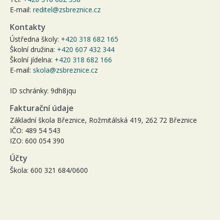
E-mail:
reditel@zsbreznice.cz
Kontakty
Ústředna školy:
+420 318 682 165
Školní družina:
+420 607 432 344
Školní jídelna:
+420 318 682 166
E-mail:
skola@zsbreznice.cz
ID schránky: 9dh8jqu
Fakturační údaje
Základní škola Březnice, Rožmitálská 419, 262 72 Březnice
IČO: 489 54 543
IZO: 600 054 390
Účty
Škola: 600 321 684/0600