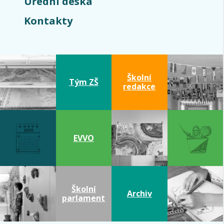
Úřední deska
Kontakty
Školní
Tým ZŠ
redakce
EVVO
Školní
Archiv
parlament