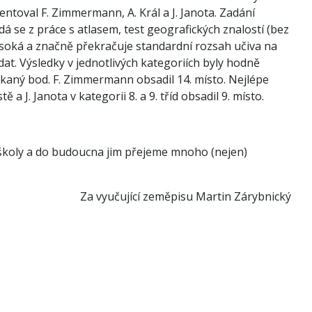
entoval F. Zimmermann, A. Král a J. Janota. Zadání
á se z práce s atlasem, test geografických znalostí (bez
vysoká a značně překračuje standardní rozsah učiva na
at. Výsledky v jednotlivých kategoriích byly hodně
aný bod. F. Zimmermann obsadil 14. místo. Nejlépe
 a J. Janota v kategorii 8. a 9. tříd obsadil 9. místo.
koly a do budoucna jim přejeme mnoho (nejen)
zeměpisu Martin Zárybnický