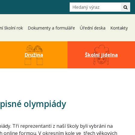
Hledání
Hle
ní školní rok
Dokumenty a formuláře
Úřední deska
Kontakty
Družina
Školní jídelna
ěpisné olympiády
ády. Tři reprezentanti z naší školy byli vybráni na
ch online formou. V okresním kole ve třech věkových