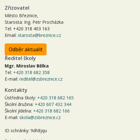
Zřizovatel
Město Březnice,
Starosta: Ing. Petr Procházka
Tel: +420 318 403 163
Email:
starosta@breznice.cz
Odběr aktualit
Ředitel školy
Mgr. Miroslav Bělka
Tel:
+420 318 682 358
E-mail:
reditel@zsbreznice.cz
Kontakty
Ústředna školy:
+420 318 682 165
Školní družina:
+420 607 432 344
Školní jídelna:
+420 318 682 166
E-mail:
skola@zsbreznice.cz
ID schránky: 9dh8jqu