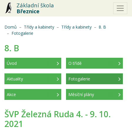
Základní škola
Březnice
Domů
Třídy a kabinety
Třídy a kabinety
8. B
(aktuální)
Fotogalerie
8. B
Úvod
O třídě
Aktuality
Fotogalerie
(aktuální)
Akce
Měsíční plány
ŠVP Železná Ruda 4. - 9. 10.
2021