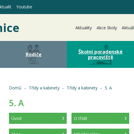
tualit
Youtube
nice
Aktuality
Akce školy
Aktuál
Školní poradenské
Rodiče
pracoviště
(aktuální)
Domů
Třídy a kabinety
Třídy a kabinety
5. A
í)
5. A
Úvod
O třídě
(aktuální)