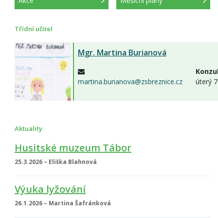
Akce
Měsíční plány
Třídní učitel
Mgr.
Martina Burianová
Konzul
martina.burianova@zsbreznice.cz
úterý 7
Aktuality
Husitské muzeum Tábor
25.3.2026 – Eliška Blahnová
Výuka lyžování
26.1.2026 – Martina Šafránková