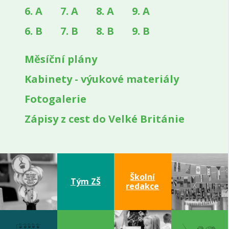
6. A
7. A
8. A
9. A
6. B
7. B
8. B
9. B
Měsíční plány
Kabinety - výukové materiály
Fotogalerie
Zápisy z cest do Velké Británie
Školní
Tým ZŠ
redakce