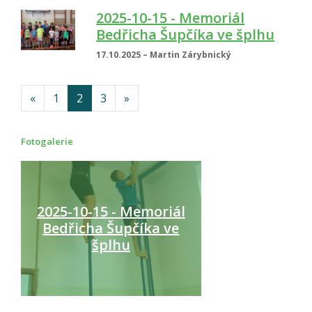
2025-10-15 - Memoriál
Bedřicha Šupčíka ve šplhu
17.10.2025 – Martin Zárybnický
«
1
2
3
»
Fotogalerie
2025-10-15 - Memoriál
Bedřicha Šupčíka ve
šplhu