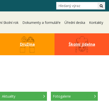
Hledání
Hle
ní školní rok
Dokumenty a formuláře
Úřední deska
Kontakty
Družina
Školní jídelna
Aktuality
Fotogalerie