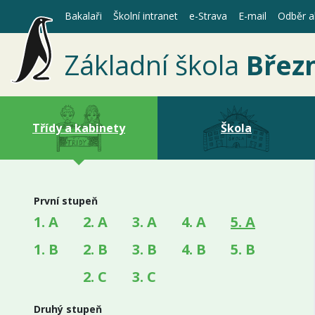
Bakalaři
Školní intranet
e-Strava
E-mail
Odběr ak
Základní škola
Břez
Třídy a kabinety
Škola
První stupeň
(aktuáln
1. A
2. A
3. A
4. A
5. A
1. B
2. B
3. B
4. B
5. B
2. C
3. C
Druhý stupeň