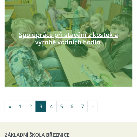
Spolupráce při stavění z kostek a
výrobě vodních hodin.
«
1
2
3
4
5
6
7
»
ZÁKLADNÍ ŠKOLA
BŘEZNICE