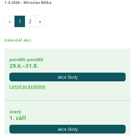
1.4.2026 – Miroslav Bělka
«
1
2
»
Kalendář akcí
pondělí–pondělí
29.6.–31.8.
akce školy
Letní prázdniny
úterý
1. září
akce školy