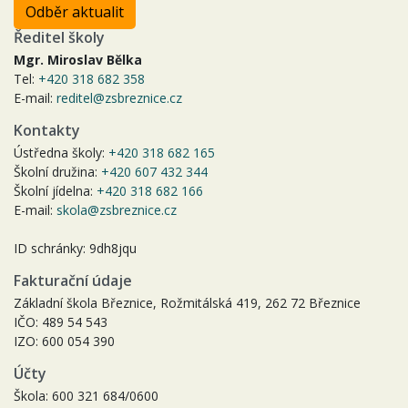
Odběr aktualit
Ředitel školy
Mgr. Miroslav Bělka
Tel:
+420 318 682 358
E-mail:
reditel@zsbreznice.cz
Kontakty
Ústředna školy:
+420 318 682 165
Školní družina:
+420 607 432 344
Školní jídelna:
+420 318 682 166
E-mail:
skola@zsbreznice.cz
ID schránky: 9dh8jqu
Fakturační údaje
Základní škola Březnice, Rožmitálská 419, 262 72 Březnice
IČO: 489 54 543
IZO: 600 054 390
Účty
Škola: 600 321 684/0600