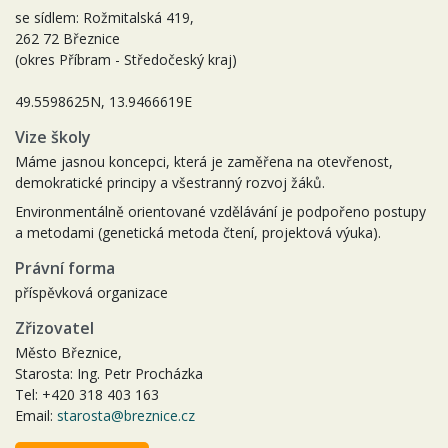
se sídlem: Rožmitalská 419,
262 72 Březnice
(okres Příbram - Středočeský kraj)
49.5598625N, 13.9466619E
Vize školy
Máme jasnou koncepci, která je zaměřena na otevřenost,
demokratické principy a všestranný rozvoj žáků.
Environmentálně orientované vzdělávání je podpořeno postupy
a metodami (genetická metoda čtení, projektová výuka).
Právní forma
příspěvková organizace
Zřizovatel
Město Březnice,
Starosta: Ing. Petr Procházka
Tel: +420 318 403 163
Email:
starosta@breznice.cz