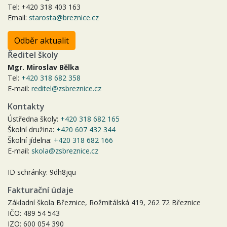
Tel: +420 318 403 163
Email:
starosta@breznice.cz
Odběr aktualit
Ředitel školy
Mgr. Miroslav Bělka
Tel:
+420 318 682 358
E-mail:
reditel@zsbreznice.cz
Kontakty
Ústředna školy:
+420 318 682 165
Školní družina:
+420 607 432 344
Školní jídelna:
+420 318 682 166
E-mail:
skola@zsbreznice.cz
ID schránky: 9dh8jqu
Fakturační údaje
Základní škola Březnice, Rožmitálská 419, 262 72 Březnice
IČO: 489 54 543
IZO: 600 054 390