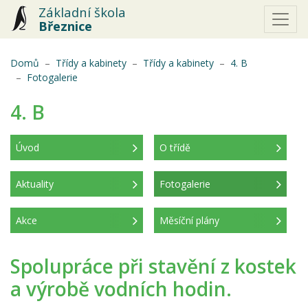
Základní škola
Březnice
Domů
Třídy a kabinety
Třídy a kabinety
4. B
(aktuální)
Fotogalerie
4. B
Úvod
O třídě
Aktuality
Fotogalerie
(aktuální)
Akce
Měsíční plány
Spolupráce při stavění z kostek
a výrobě vodních hodin.