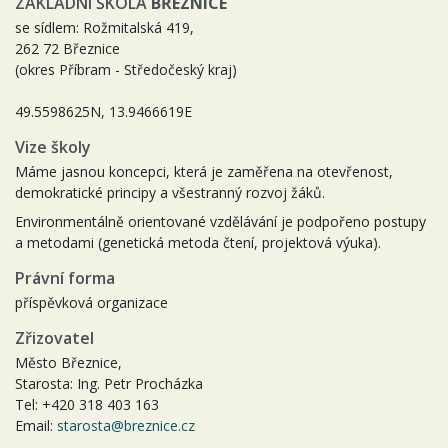
ZÁKLADNÍ ŠKOLA
BŘEZNICE
se sídlem: Rožmitalská 419,
262 72 Březnice
(okres Příbram - Středočeský kraj)
49.5598625N, 13.9466619E
Vize školy
Máme jasnou koncepci, která je zaměřena na otevřenost,
demokratické principy a všestranný rozvoj žáků.
Environmentálně orientované vzdělávání je podpořeno postupy
a metodami (genetická metoda čtení, projektová výuka).
Právní forma
příspěvková organizace
Zřizovatel
Město Březnice,
Starosta: Ing. Petr Procházka
Tel: +420 318 403 163
Email:
starosta@breznice.cz