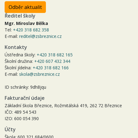
Odběr aktualit
Ředitel školy
Mgr. Miroslav Bělka
Tel:
+420 318 682 358
E-mail:
reditel@zsbreznice.cz
Kontakty
Ústředna školy:
+420 318 682 165
Školní družina:
+420 607 432 344
Školní jídelna:
+420 318 682 166
E-mail:
skola@zsbreznice.cz
ID schránky: 9dh8jqu
Fakturační údaje
Základní škola Březnice, Rožmitálská 419, 262 72 Březnice
IČO: 489 54 543
IZO: 600 054 390
Účty
Škola: 600 321 684/0600