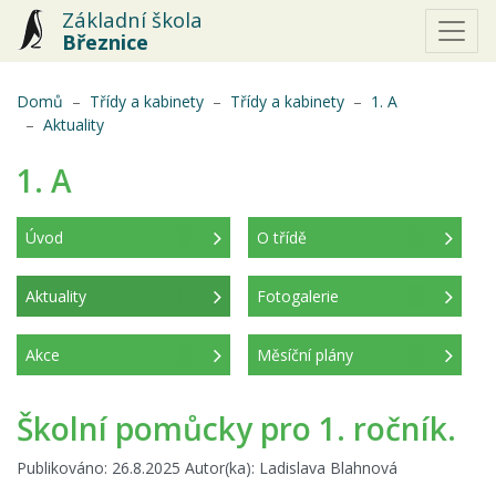
Základní škola
Březnice
Domů
Třídy a kabinety
Třídy a kabinety
1. A
(aktuální)
Aktuality
1. A
Úvod
O třídě
Aktuality
Fotogalerie
(aktuální)
Akce
Měsíční plány
Školní pomůcky pro 1. ročník.
Publikováno: 26.8.2025 Autor(ka): Ladislava Blahnová